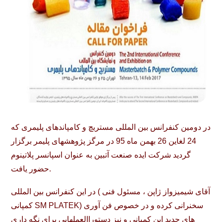
​در دومین کنفرانس بین المللی مستربچ و کامپاندهای پلیمری که
24 لغاین 26 بهمن ماه 95 در مرگز پژوهشهای پلیمر برگزار
گردید شرکت ایده صنعت آتبین به عنوان اسپانسر پلاتینوم
حضور یافت.
در این کنفرانس بین المللی ( آقای شیمیزواز ژاپن ، مسئول فنی
کمپانی SM PLATEK) سخنرانی کرده و در خصوص فن آوری
های جدید این کمپانی و نیز دستوراالعملهایی برای نگه داری