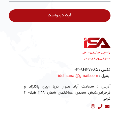
ثبت درخواست
۰۲۱−۸۸۰۹۵۰۰۶−۷
۰۲۱−۸۸۰۹۰۰۸۱−۲
فکس :
۸۶۱۲۷۳۸۵-۰۲۱
ایمیل :
idehsanat@gmail.com
آدرس :
سعادت آباد ،بلوار دریا ،بین پاکنژاد و
فرحزادی،نبش سعدی ،ساختمان شماره ۲۴۸ طبقه ۴
غربی