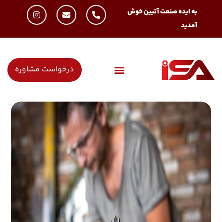
به ایده صنعت آتبین خوش
آمدید
درخواست مشاوره